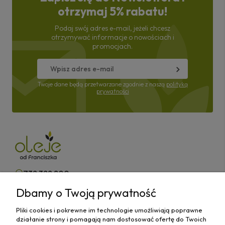
otrzymaj 5% rabatu!
Podaj swój adres e-mail, jeżeli chcesz
otrzymywać informacje o nowościach i
promocjach.
Twoje dane będą przetwarzane zgodnie z naszą
polityką
prywatności
732 322 800
Dbamy o Twoją prywatność
kontakt@olejeodfranciszka.pl
Pliki cookies i pokrewne im technologie umożliwiają poprawne
Sklep stacjonarny
działanie strony i pomagają nam dostosować ofertę do Twoich