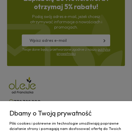
otrzymaj 5% rabatu!
Podaj swój adres e-mail, jeżeli chcesz
otrzymywać informacje o nowościach i
promocjach.
Twoje dane będą przetwarzane zgodnie z naszą
polityką
prywatności
732 322 800
Dbamy o Twoją prywatność
kontakt@olejeodfranciszka.pl
Pliki cookies i pokrewne im technologie umożliwiają poprawne
Sklep stacjonarny
działanie strony i pomagają nam dostosować ofertę do Twoich