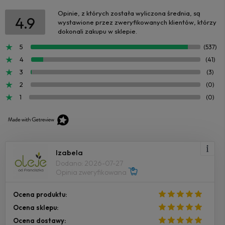
Opinie, z których została wyliczona średnia, są
4.9
wystawione przez zweryfikowanych klientów, którzy
dokonali zakupu w sklepie.
5
(537)
4
(41)
3
(3)
2
(0)
1
(0)
Izabela
Dodano: 2026-07-27
Opinia zweryfikowana
Ocena produktu:
Ocena sklepu:
Ocena dostawy: