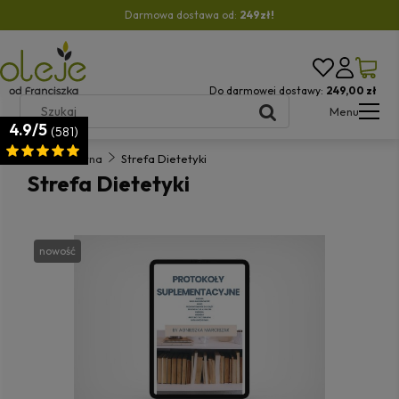
Darmowa dostawa od:
249zł!
Do darmowej dostawy:
249,00 zł
Menu
4.9/5
(581)
Strona główna
Strefa Dietetyki
Strefa Dietetyki
nowość