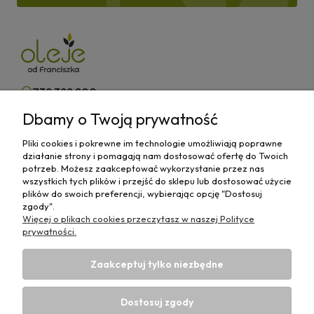
732 322 800
Dbamy o Twoją prywatność
kontakt@olejeodfranciszka.pl
Pliki cookies i pokrewne im technologie umożliwiają poprawne
Sklep stacjonarny
działanie strony i pomagają nam dostosować ofertę do Twoich
63-400 Ostrów Wielkopolski,
potrzeb. Możesz zaakceptować wykorzystanie przez nas
ul.Różana 29/1
wszystkich tych plików i przejść do sklepu lub dostosować użycie
plików do swoich preferencji, wybierając opcję "Dostosuj
zgody".
Więcej o plikach cookies przeczytasz w naszej Polityce
prywatności.
Informacje
Zaakceptuj tylko niezbędne
Płatności i Dostawy
Dostosuj zgody
Strefa Wiedzy