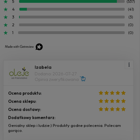
5
(537)
4
(41)
3
(3)
2
(0)
1
(0)
Izabela
Dodano: 2026-07-27
Opinia zweryfikowana
Ocena produktu:
Ocena sklepu:
Ocena dostawy:
Dodatkowy komentarz:
Genialny sklep i ludzie:) Produkty godne polecenia. Polecam
gorąco.