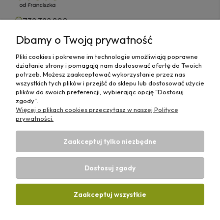
732 322 800
Dbamy o Twoją prywatność
kontakt@olejeodfranciszka.pl
Pliki cookies i pokrewne im technologie umożliwiają poprawne
Sklep stacjonarny
działanie strony i pomagają nam dostosować ofertę do Twoich
63-400 Ostrów Wielkopolski,
potrzeb. Możesz zaakceptować wykorzystanie przez nas
ul.Różana 29/1
wszystkich tych plików i przejść do sklepu lub dostosować użycie
plików do swoich preferencji, wybierając opcję "Dostosuj
zgody".
Więcej o plikach cookies przeczytasz w naszej Polityce
prywatności.
Informacje
Zaakceptuj tylko niezbędne
Płatności i Dostawy
Dostosuj zgody
Strefa Wiedzy
Zaakceptuj wszystkie
Projekt i wykonanie:
Ecommercy.pl