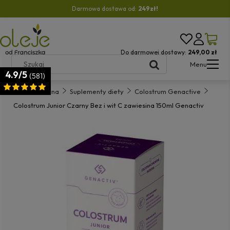
Darmowa dostawa od:
249zł!
Do darmowej dostawy:
249,00 zł
Menu
4.9/5
(581)
Strona główna
Suplementy diety
Colostrum Genactive
Colostrum Junior Czarny Bez i wit C zawiesina 150ml Genactiv