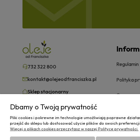
Inform
Regulamin
732 322 800
kontakt@olejeodfranciszka.pl
Polityka p
Sklep stacjonarny
O nas
63-400 Ostrów Wielkopolski,
Dbamy o Twoją prywatność
ul.Różana 29/1
Pliki cookies i pokrewne im technologie umożliwiają poprawne dział
przejść do sklepu lub dostosować użycie plików do swoich preferencji
Więcej o plikach cookies przeczytasz w naszej Polityce prywatności.