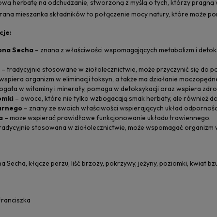
ową herbatę na odchudzanie, stworzoną z myślą o tych, którzy pragną 
rana mieszanka składników to połączenie mocy natury, które może pom
cje:
ona Secha
– znana z właściwości wspomagających metabolizm i detoks
– tradycyjnie stosowane w ziołolecznictwie, może przyczynić się do 
wspiera organizm w eliminacji toksyn, a także ma działanie moczopędn
ogata w witaminy i minerały, pomaga w detoksykacji oraz wspiera zdro
omki
– owoce, które nie tylko wzbogacają smak herbaty, ale również 
arnego
– znany ze swoich właściwości wspierających układ odpornośc
a
– może wspierać prawidłowe funkcjonowanie układu trawiennego.
radycyjnie stosowana w ziołolecznictwie, może wspomagać organizm 
a Secha, kłącze perzu, liść brzozy, pokrzywy, jeżyny, poziomki, kwiat b
Franciszka