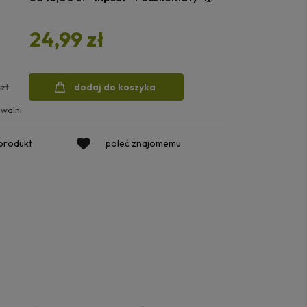
24,99 zł
dodaj do koszyka
szt.
walni
 produkt
poleć znajomemu