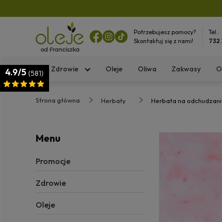
Potrzebujesz pomocy?
Tel.:
Skontaktuj się z nami!
732
Zdrowie
Oleje
Oliwa
Zakwasy
O
4.9/5
(581)
Strona główna
Herbaty
Herbata na odchudzan
Menu
Promocje
Zdrowie
Oleje