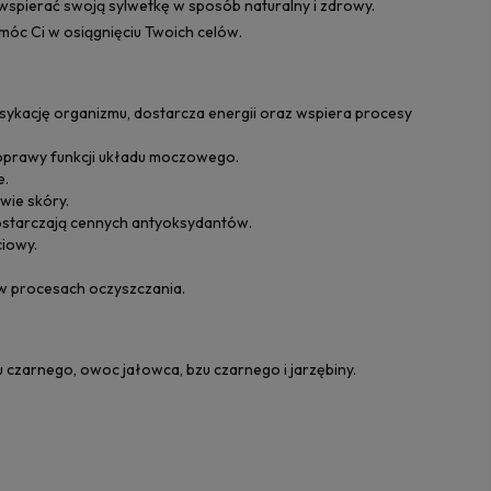
wspierać swoją sylwetkę w sposób naturalny i zdrowy.
óc Ci w osiągnięciu Twoich celów.
ykację organizmu, dostarcza energii oraz wspiera procesy
poprawy funkcji układu moczowego.
e.
wie skóry.
dostarczają cennych antyoksydantów.
iowy.
w procesach oczyszczania.
zu czarnego, owoc jałowca, bzu czarnego i jarzębiny.