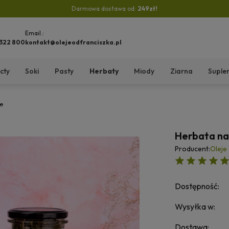
Darmowa dostawa od:
249zł!
Email.:
 322 800
kontakt@olejeodfranciszka.pl
cty
Soki
Pasty
Herbaty
Miody
Ziarna
Suple
ie
Herbata na
Producent:
Oleje
Dostępność:
Wysyłka w:
Dostawa: