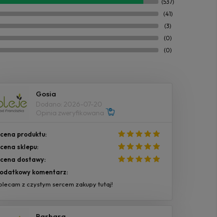
(537)
(41)
(3)
(0)
(0)
Gosia
Dodano: 2026-07-20
Opinia zweryfikowana
cena produktu:
cena sklepu:
cena dostawy:
odatkowy komentarz:
olecam z czystym sercem zakupy tutaj!
Barbara