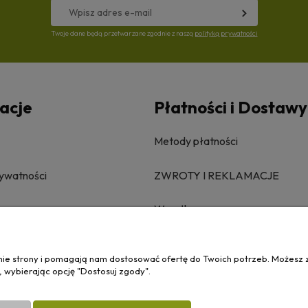
Twoje dane będą przetwarzane zgodnie z naszą
polityką prywatności
acje
Płatności i Dostawy
Metody płatności
rywatności
ZWROTY I REKLAMACJE
Wysyłka
anie strony i pomagają nam dostosować ofertę do Twoich potrzeb. Możesz 
, wybierając opcję "Dostosuj zgody".