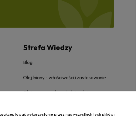
Strefa Wiedzy
Blog
Olej lniany - właściwości i zastosowanie
Olej z czarnuszki - właściwości i
zastosowanie
zaakceptować wykorzystanie przez nas wszystkich tych plików i
Olej z wiesiołka - właściwości i
zastosowanie