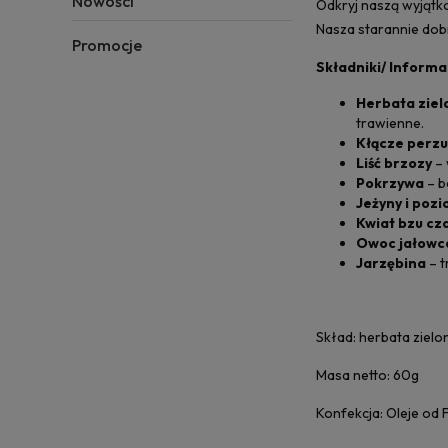
Nowości
Odkryj naszą wyjątk
Nasza starannie dob
Promocje
Składniki/ Informa
Herbata ziel
trawienne.
Kłącze perzu
Liść brzozy
– 
Pokrzywa
– b
Jeżyny i pozi
Kwiat bzu cz
Owoc jałowc
Jarzębina
– t
Skład: herbata zielon
Masa netto: 60g
Konfekcja: Oleje od 