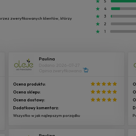
5
4
3
 przez zweryfikowanych klientów, którzy
2
1
Paulina
Dodano: 2026-07-27
Opinia zweryfikowana
Ocena produktu:
O
Ocena sklepu:
O
Ocena dostawy:
O
Dodatkowy komentarz:
D
Wszystko w jak najlepszym porządku
P
Paulina