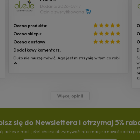
Dodano: 2026-07-17
Opinia zweryfikowana
Ocena produktu:
O
Ocena sklepu:
O
Ocena dostawy:
O
Dodatkowy komentarz:
D
Dużo nie muszę mówić, Aga jest mistrzynią w tym co robi
S
🔥
w
s
o
z
Więcej opinii
isz się do Newslettera i otrzymaj 5% rab
ój adres e-mail, jeżeli chcesz otrzymywać informacje o nowościach i pr