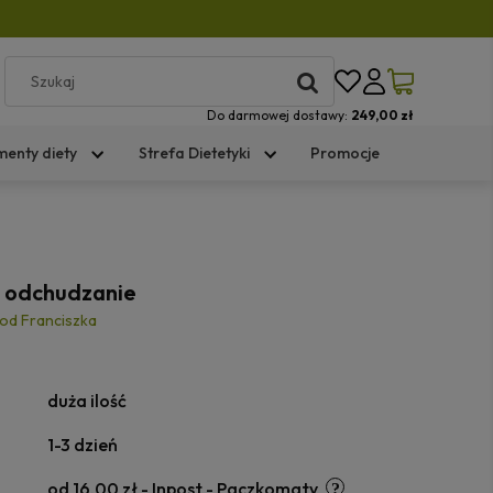
Do darmowej dostawy:
249,00 zł
menty diety
Strefa Dietetyki
Promocje
 odchudzanie
 od Franciszka
duża ilość
1-3 dzień
od 16,00 zł
- Inpost - Paczkomaty