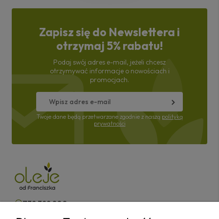
Zapisz się do Newslettera i
otrzymaj 5% rabatu!
Podaj swój adres e-mail, jeżeli chcesz
otrzymywać informacje o nowościach i
promocjach.
Twoje dane będą przetwarzane zgodnie z naszą
polityką
prywatności
732 322 800