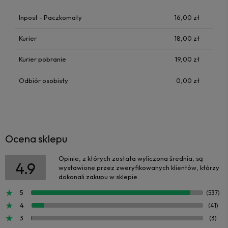
Inpost - Paczkomaty
16,00 zł
Kurier
18,00 zł
Kurier pobranie
19,00 zł
Odbiór osobisty
0,00 zł
Ocena sklepu
Opinie, z których została wyliczona średnia, są
4.9
wystawione przez zweryfikowanych klientów, którzy
dokonali zakupu w sklepie.
5
(537)
4
(41)
3
(3)