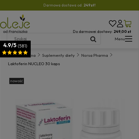
Darmowa dostawa od:
249zł!
Do darmowej dostawy:
249,00 zł
Menu
4.9/5
(581)
Strona główna
Suplementy diety
Norsa Pharma
Laktoferin NUCLEO 30 kaps
nowość