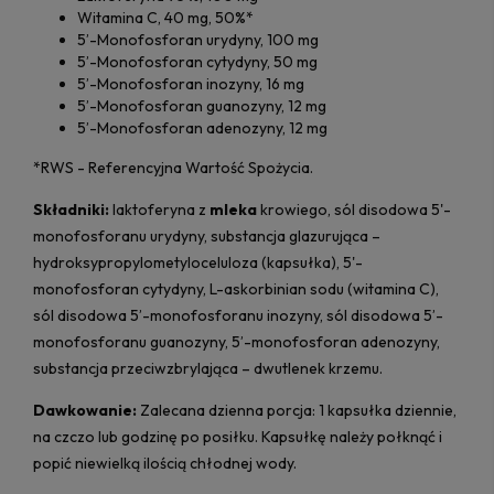
Witamina C, 40 mg, 50%*
5’-Monofosforan urydyny, 100 mg
5’-Monofosforan cytydyny, 50 mg
5’-Monofosforan inozyny, 16 mg
5’-Monofosforan guanozyny, 12 mg
5’-Monofosforan adenozyny, 12 mg
*RWS - Referencyjna Wartość Spożycia.
Składniki:
laktoferyna z
mleka
krowiego, sól disodowa 5'-
monofosforanu urydyny, substancja glazurująca –
hydroksypropylometyloceluloza (kapsułka), 5'-
monofosforan cytydyny, L-askorbinian sodu (witamina C),
sól disodowa 5’-monofosforanu inozyny, sól disodowa 5’-
monofosforanu guanozyny, 5’-monofosforan adenozyny,
substancja przeciwzbrylająca – dwutlenek krzemu.
Dawkowanie:
Zalecana dzienna porcja: 1 kapsułka dziennie,
na czczo lub godzinę po posiłku. Kapsułkę należy połknąć i
popić niewielką ilością chłodnej wody.