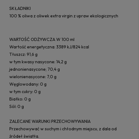
SKŁADNIKI
100 % oliwa z oliwek extra virgin z upraw ekologicznych
WARTOŚĆ ODŻYWCZA W 100 ml
Wartość energetyczna: 3389 kJ/824 kcal
Tłuszcz: 91,6 g
w tym kwasy nasycone: 14,2 g
jednonienasycone; 70,4 g
wielonienasycone: 7,0 g
Węglowodany: 0 g
w tym cukry: 0 g
Białko: 0 g
Sól: 0 g
ZALECANE WARUNKI PRZECHOWYWANIA
Przechowywać w suchym i chłodnym miejscu, z dala od
źródeł światła.