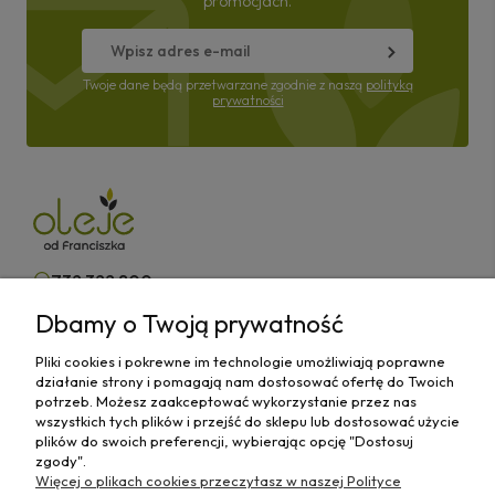
promocjach.
Twoje dane będą przetwarzane zgodnie z naszą
polityką
prywatności
732 322 800
Dbamy o Twoją prywatność
kontakt@olejeodfranciszka.pl
Pliki cookies i pokrewne im technologie umożliwiają poprawne
Sklep stacjonarny
działanie strony i pomagają nam dostosować ofertę do Twoich
63-400 Ostrów Wielkopolski,
potrzeb. Możesz zaakceptować wykorzystanie przez nas
ul.Różana 29/1
wszystkich tych plików i przejść do sklepu lub dostosować użycie
plików do swoich preferencji, wybierając opcję "Dostosuj
zgody".
Więcej o plikach cookies przeczytasz w naszej Polityce