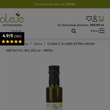
Darmowa dostawa od:
249zł!
Do darmowej dostawy:
249,00 zł
Menu
4.9/5
(581)
Strona główna
Oliwa
OLIWA Z OLIWEK EXTRA VIRGIN
KRETA P.G.I. BIO 250 ml - NEFELI