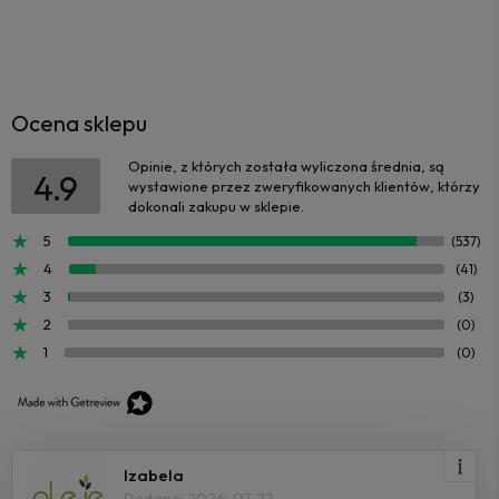
Ocena sklepu
Opinie, z których została wyliczona średnia, są
4.9
wystawione przez zweryfikowanych klientów, którzy
dokonali zakupu w sklepie.
5
(537)
4
(41)
3
(3)
2
(0)
1
(0)
Izabela
Dodano: 2026-07-27