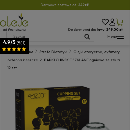
Darmowa dostawa od:
249zł!
Do darmowej dostawy:
249,00 zł
Menu
4.9/5
(581)
Strona główna
Strefa Dietetyki
Olejki eteryczne, dyfuzory,
ochrona kleszcze
BAŃKI CHIŃSKIE SZKLANE ogniowe ze szkła
12 szt