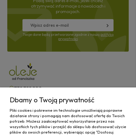
Podaj swój adres e-mail, jeżeli chcesz
otrzymywać informacje o nowościach i
promocjach.
Twoje dane będą przetwarzane zgodnie z naszą
polityką
prywatności
732 322 800
Dbamy o Twoją prywatność
kontakt@olejeodfranciszka.pl
Pliki cookies i pokrewne im technologie umożliwiają poprawne
Sklep stacjonarny
działanie strony i pomagają nam dostosować ofertę do Twoich
63-400 Ostrów Wielkopolski,
potrzeb. Możesz zaakceptować wykorzystanie przez nas
ul.Różana 29/1
wszystkich tych plików i przejść do sklepu lub dostosować użycie
plików do swoich preferencji, wybierając opcję "Dostosuj