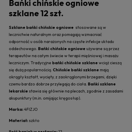
Bańki chińskie ogniowe
szklane 12 szt.
Szklane bańki chińskie ogniowe
stosowane są w
lecznictwie naturalnym oraz pomagają wzmacniać
odporność u osób narażonych na częste infekcje układu
oddechowego.
Bańki chińskie ogniowe
używane są przez
terapeutów na całym świecie w terapii mięśniowej i masażu
leczniczym. Tradycyjne
bańki chińskie szklane
wciąż cieszą
się dużą popularnością.
Chińskie bańki szklane
mają
okrągły kształt, wycięty, z zaokrąglonymi brzegami, dzięki
czemu bardzo dobrze przylegają do ciała.
Bańki szklane
lekarskie
stawia się głównie na plecach, zgodnie z zasadami
akupunktury (m.in. omijając kręgosłup).
Marka:
4FIZJO
Materiał:
szkło
Ilość baniek w zestawie:
12