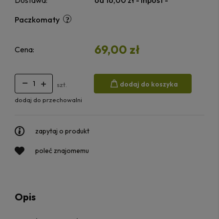
Dostawa:
od 16,00 zł
- Inpost -
Paczkomaty
69,00 zł
Cena:
dodaj do koszyka
szt.
dodaj do przechowalni
zapytaj o produkt
poleć znajomemu
Opis