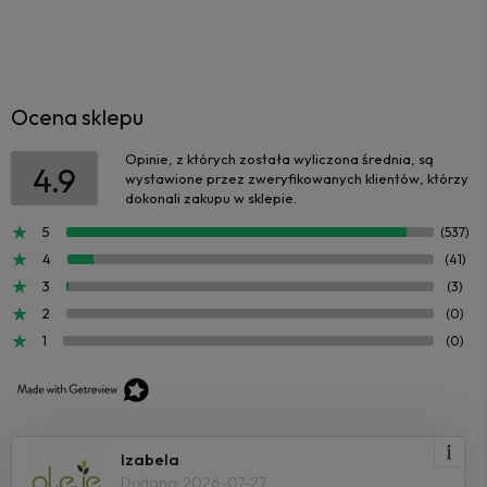
Ocena sklepu
Opinie, z których została wyliczona średnia, są
4.9
wystawione przez zweryfikowanych klientów, którzy
dokonali zakupu w sklepie.
5
(537)
4
(41)
3
(3)
2
(0)
1
(0)
Izabela
Dodano: 2026-07-27