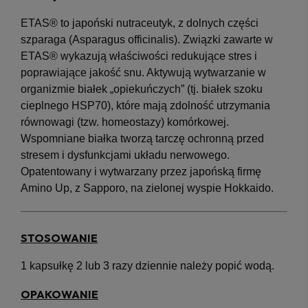
ETAS® to japoński nutraceutyk, z dolnych części
szparaga (Asparagus officinalis). Związki zawarte w
ETAS® wykazują właściwości redukujące stres i
poprawiające jakość snu. Aktywują wytwarzanie w
organizmie białek „opiekuńczych” (tj. białek szoku
cieplnego HSP70), które mają zdolność utrzymania
równowagi (tzw. homeostazy) komórkowej.
Wspomniane białka tworzą tarczę ochronną przed
stresem i dysfunkcjami układu nerwowego.
Opatentowany i wytwarzany przez japońską firmę
Amino Up, z Sapporo, na zielonej wyspie Hokkaido.
STOSOWANIE
1 kapsułkę 2 lub 3 razy dziennie należy popić wodą.
OPAKOWANIE