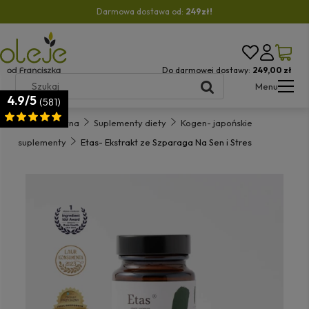
Darmowa dostawa od:
249zł!
Do darmowej dostawy:
249,00 zł
Menu
4.9/5
(581)
Strona główna
Suplementy diety
Kogen- japońskie
suplementy
Etas- Ekstrakt ze Szparaga Na Sen i Stres