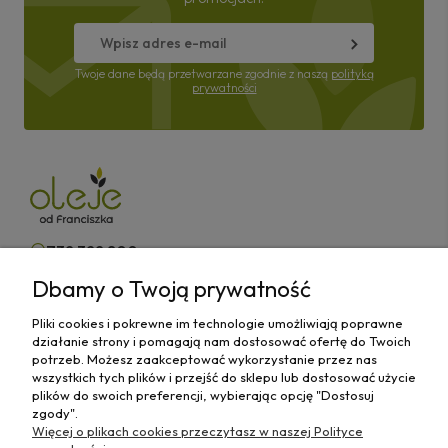
Twoje dane będą przetwarzane zgodnie z naszą
polityką
prywatności
732 322 800
Dbamy o Twoją prywatność
kontakt@olejeodfranciszka.pl
Pliki cookies i pokrewne im technologie umożliwiają poprawne
Sklep stacjonarny
działanie strony i pomagają nam dostosować ofertę do Twoich
63-400 Ostrów Wielkopolski,
potrzeb. Możesz zaakceptować wykorzystanie przez nas
ul.Różana 29/1
wszystkich tych plików i przejść do sklepu lub dostosować użycie
plików do swoich preferencji, wybierając opcję "Dostosuj
zgody".
Więcej o plikach cookies przeczytasz w naszej Polityce