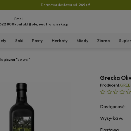
Darmowa dostawa od:
249zł!
Email.:
 322 800
kontakt@olejeodfranciszka.pl
cty
Soki
Pasty
Herbaty
Miody
Ziarna
Suple
logiczna "ze wsi"
Grecka Oliw
Producent:
GREE
Dostępność:
Wysyłka w:
Dostawa: