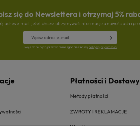
isz się do Newslettera i otrzymaj 5% rab
ój adres e-mail, jeżeli chcesz otrzymywać informacje o nowościach i pr
Twoje dane będą przetwarzane zgodnie z naszą
polityką prywatności
acje
Płatności i Dostawy
Metody płatności
rywatności
ZWROTY I REKLAMACJE
Wysyłka