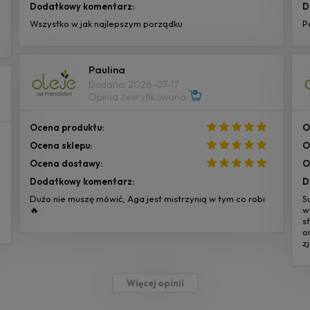
Dodatkowy komentarz:
D
Wszystko w jak najlepszym porządku
P
Paulina
Dodano: 2026-07-17
Opinia zweryfikowana
Ocena produktu:
O
Ocena sklepu:
O
Ocena dostawy:
O
Dodatkowy komentarz:
D
Dużo nie muszę mówić, Aga jest mistrzynią w tym co robi
S
🔥
w
s
o
z
Więcej opinii