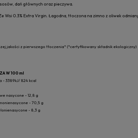
 sosów, dań głównych oraz pieczywa.
Ze Wsi 0.3% Extra Virgin. Łagodna, tłoczona na zimno z oliwek odmiany 
szej jakości z pierwszego tłoczenia* (*certyfikowany składnik ekologiczny)
A W 100 ml
 - 3389kJ/ 824 kcal
we nasycone - 12,8 g
nonienasycone - 70,5 g
lonienasycone - 8,3 g