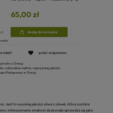
65,00 zł
dodaj do koszyka
szt.
walni
 produkt
poleć znajomemu
prosto z Grecji.
, naturalnie mętna, najwyższej jakości.
spu Peloponez w Grecji.
. Jest to wysokiej jakości oliwa z oliwek, która została
atemu i intensywnemu smakowi doskonale sprawdza się jako