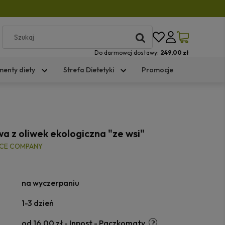
Do darmowej dostawy:
249,00 zł
menty diety
Strefa Dietetyki
Promocje
a z oliwek ekologiczna "ze wsi"
CE COMPANY
na wyczerpaniu
1-3 dzień
od 16,00 zł
- Inpost - Paczkomaty