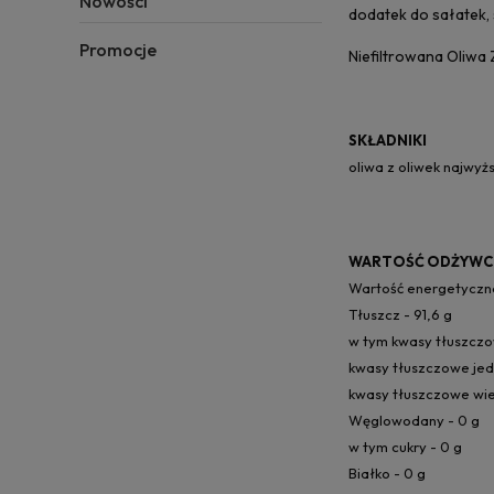
Nowości
dodatek do sałatek,
Promocje
Niefiltrowana Oliwa 
SKŁADNIKI
oliwa z oliwek najwyż
WARTOŚĆ ODŻYWCZ
Wartość energetyczna
Tłuszcz - 91,6 g
w tym kwasy tłuszczo
kwasy tłuszczowe jed
kwasy tłuszczowe wie
Węglowodany - 0 g
w tym cukry - 0 g
Białko - 0 g