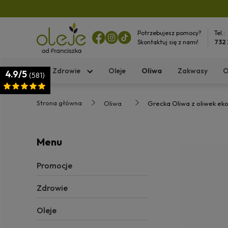
Potrzebujesz pomocy?
Tel.:
Skontaktuj się z nami!
732
Zdrowie
Oleje
Oliwa
Zakwasy
O
4.9/5
(581)
Strona główna
Oliwa
Grecka Oliwa z oliwek eko
Menu
Promocje
Zdrowie
Oleje