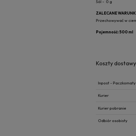
Sól - 0 g
ZALECANE WARUNK
Przechowywać w ciem
Pojemność: 500 ml
Koszty dostaw
Inpost - Paczkomaty
Kurier
Kurier pobranie
Odbiór osobisty