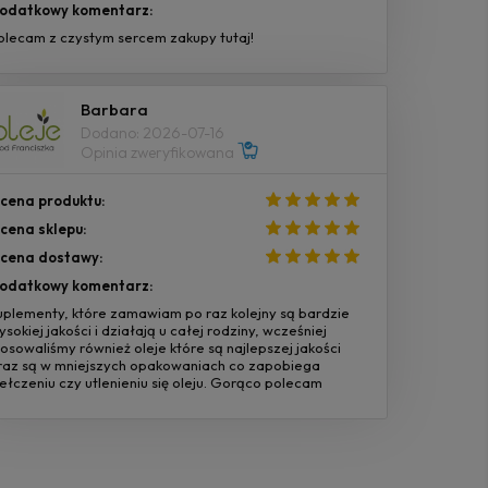
odatkowy komentarz:
olecam z czystym sercem zakupy tutaj!
Barbara
Dodano: 2026-07-16
Opinia zweryfikowana
cena produktu:
cena sklepu:
cena dostawy:
odatkowy komentarz:
uplementy, które zamawiam po raz kolejny są bardzie
ysokiej jakości i działają u całej rodziny, wcześniej
tosowaliśmy również oleje które są najlepszej jakości
raz są w mniejszych opakowaniach co zapobiega
jełczeniu czy utlenieniu się oleju. Gorąco polecam