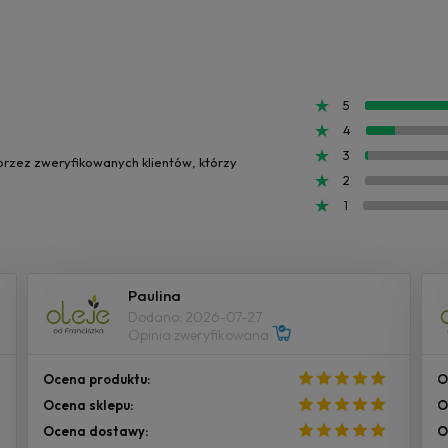
5
4
3
 przez zweryfikowanych klientów, którzy
2
1
Paulina
Dodano: 2026-07-27
Opinia zweryfikowana
Ocena produktu:
O
Ocena sklepu:
O
Ocena dostawy:
O