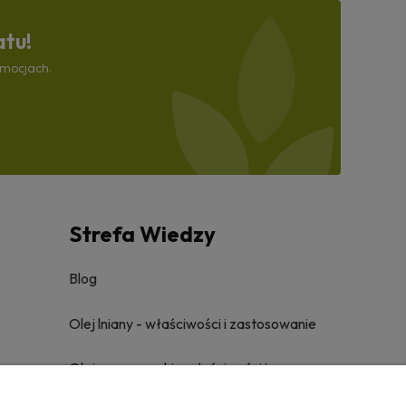
atu!
omocjach.
Strefa Wiedzy
Blog
Olej lniany - właściwości i zastosowanie
Olej z czarnuszki - właściwości i