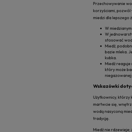
Przechowywanie wody
korzyściami, pozwól 
miedzi dla lepszego ży
W miedzianym 
W jednowarstw
stosować wody 
Miedź, podobni
bazie mleka. J
kubka.
Miedź reaguje
który może ba
niegazowanej; 
Wskazówki dotyc
Użytkownicy, którzy 
martwcie się, wnętrz
wodą nasyconą miedzi
tradycję.
Miedź nie rdzewieje; 