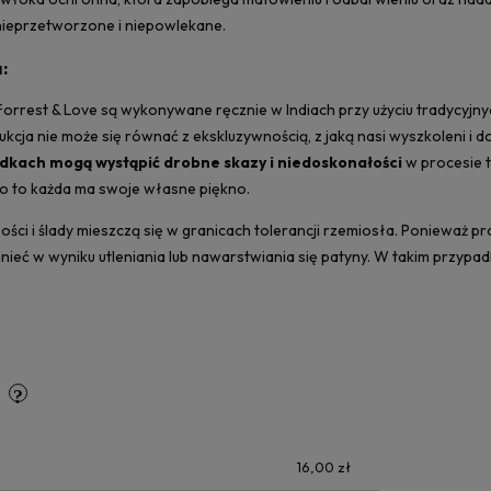
nieprzetworzone i niepowlekane.
:
orrest & Love są wykonywane ręcznie w Indiach przy użyciu tradycyjnyc
ja nie może się równać z ekskluzywnością, z jaką nasi wyszkoleni i do
adkach mogą wystąpić drobne skazy i niedoskonałości
w procesie t
mo to każda ma swoje własne piękno.
ci i ślady mieszczą się w granicach tolerancji rzemiosła. Ponieważ prac
nieć w wyniku utleniania lub nawarstwiania się patyny. W takim przyp
y
16,00 zł