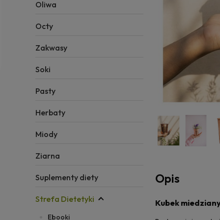
Oliwa
Octy
Zakwasy
Soki
Pasty
Herbaty
Miody
Ziarna
Opis
Suplementy diety
Strefa Dietetyki
Kubek miedziany 
Ebooki