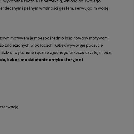
i, wykonane ręcznie i z perfekcją, wniosą do Twojego
serdecznym i pełnym witalności gestem, serwując im wodę
cznym motywem jest bezpośrednio inspirowany motywami
eźb znalezionych w pałacach. Kubek wywołuje poczucie
 Szkło, wykonane ręcznie z jednego arkusza czystej miedzi,
u, kubek ma działanie antybakteryjne i
nserwację