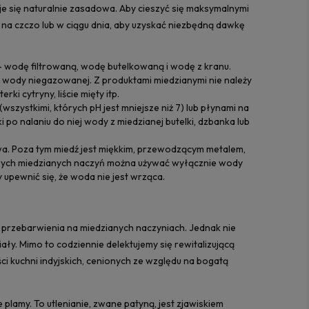
 się naturalnie zasadowa. Aby cieszyć się maksymalnymi
 na czczo lub w ciągu dnia, aby uzyskać niezbędną dawkę
wodę filtrowaną, wodę butelkowaną i wodę z kranu.
ody niegazowanej. Z produktami miedzianymi nie należy
 cytryny, liście mięty itp.
szystkimi, których pH jest mniejsze niż 7) lub płynami na
po nalaniu do niej wody z miedzianej butelki, dzbanka lub
wa. Poza tym miedź jest miękkim, przewodzącym metalem,
szych miedzianych naczyń można używać wyłącznie wody
upewnić się, że woda nie jest wrząca.
ub przebarwienia na miedzianych naczyniach. Jednak nie
ły. Mimo to codziennie delektujemy się rewitalizującą
i kuchni indyjskich, cenionych ze względu na bogatą
 plamy. To utlenianie, zwane patyną, jest zjawiskiem