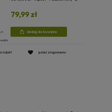
79,99 zł
dodaj do koszyka
szt.
walni
 produkt
poleć znajomemu