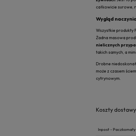
całkowicie surowe, 
Wygląd naczynia
Wszystkie produkty F
Żadna masowa produkc
nielicznych przyp
takich samych, a mi
Drobne niedoskonałoś
może z czasem ściem
cytrynowym.
Koszty dostaw
Inpost - Paczkomaty