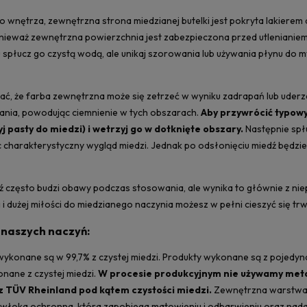
 wnętrza, zewnętrzna strona miedzianej butelki jest pokryta lakierem
nieważ zewnętrzna powierzchnia jest zabezpieczona przed utlenianiem 
u spłucz go czystą wodą, ale unikaj szorowania lub używania płynu do
tać, że farba zewnętrzna może się zetrzeć w wyniku zadrapań lub ud
iania, powodując ciemnienie w tych obszarach.
Aby przywrócić typow
żyj pasty do miedzi) i wetrzyj go w dotknięte obszary.
Następnie spłu
c charakterystyczny wygląd miedzi. Jednak po odsłonięciu miedź będzi
 często budzi obawy podczas stosowania, ale wynika to głównie z ni
i i dużej miłości do miedzianego naczynia możesz w pełni cieszyć się t
naszych naczyń:
i wykonane są w 99,7% z czystej miedzi. Produkty wykonane są z pojedyn
nane z czystej miedzi.
W procesie produkcyjnym nie używamy metal
 TÜV Rheinland pod kątem czystości miedzi.
Zewnętrzna warstwa b
włoka ochronna, która zapobiega matowieniu i odbarwieniu oraz nadaje