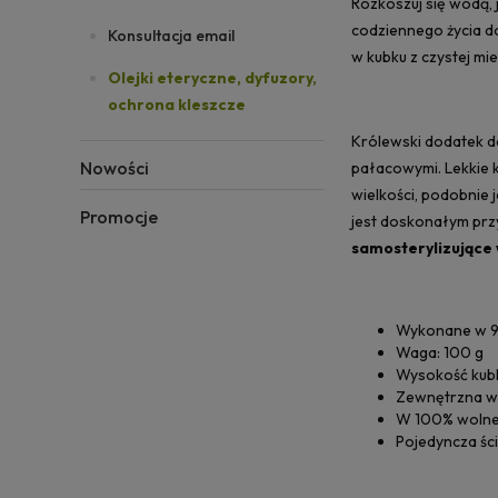
Rozkoszuj się wodą, 
codziennego życia d
Konsultacja email
w kubku z czystej mie
Olejki eteryczne, dyfuzory,
ochrona kleszcze
Królewski dodatek 
Nowości
pałacowymi. Lekkie 
wielkości, podobnie 
Promocje
jest doskonałym pr
samosterylizujące
Wykonane w 99
Waga: 100 g
Wysokość kubk
Zewnętrzna wa
W 100% wolne o
Pojedyncza śc