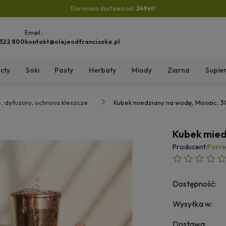
Darmowa dostawa od:
249zł!
Email.:
 322 800
kontakt@olejeodfranciszka.pl
cty
Soki
Pasty
Herbaty
Miody
Ziarna
Suple
e, dyfuzory, ochrona kleszcze
Kubek miedziany na wodę, Mosaic, 3
Kubek mied
Producent:
Forre
Dostępność:
Wysyłka w:
Dostawa: