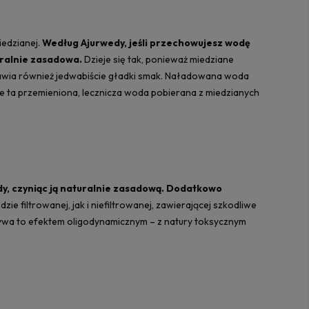
iedzianej.
Według Ajurwedy, jeśli przechowujesz wodę
uralnie zasadowa.
Dzieje się tak, ponieważ miedziane
tawia również jedwabiście gładki smak. Naładowana woda
e ta przemieniona, lecznicza woda pobierana z miedzianych
dy, czyniąc ją naturalnie zasadową. Dodatkowo
filtrowanej, jak i niefiltrowanej, zawierającej szkodliwe
azywa to efektem oligodynamicznym – z natury toksycznym