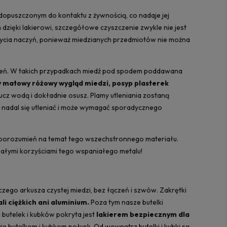
 dopuszczonym do kontaktu z żywnością, co nadaje jej
dzięki lakierowi, szczegółowe czyszczenie zwykle nie jest
 mycia naczyń, ponieważ miedzianych przedmiotów nie można
erzeń. W takich przypadkach miedź pod spodem poddawana
y matowy różowy wygląd miedzi, posyp plasterek
cz wodą i dokładnie osusz. Plamy utleniania zostaną
e nadal się utleniać i może wymagać sporadycznego
eporozumień na temat tego wszechstronnego materiału.
rwałymi korzyściami tego wspaniałego metalu!
czego arkusza czystej miedzi, bez łączeń i szwów. Zakrętki
i ciężkich ani aluminium.
Poza tym nasze butelki
utelek i kubków pokryta jest
lakierem bezpiecznym dla
 butelkom i kubkom połysk. Od wewnątrz butelki i kubki są