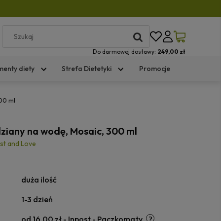
Do darmowej dostawy:
249,00 zł
menty diety
Strefa Dietetyki
Promocje
00 ml
ziany na wodę, Mosaic, 300 ml
st and Love
duża ilość
1-3 dzień
od 16,00 zł
- Inpost - Paczkomaty