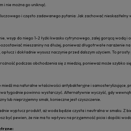
m i nie można go uniknąć.
luczowego i często zadawanego pytania: Jak zachować nieskazitelny wygl
nie, wsyp do niego 1-2 łyżki kwasku cytrynowego, zalej gorącą wodą i
 pozostawiać mieszaniny na dłużej, ponieważ długotrwałe narażenie na
, opłucz i dokładnie wysusz naczynie przed dalszym użyciem. To prosty
rożność podczas obchodzenia się z miedzią, ponieważ może szybko się
 miedź ma naturalne właściwości antybakteryjne i samosterylizujące, 
dwa tygodnie powinno wystarczyć. Alternatywnie wyczyść, gdy wewnątrz
czny lub nieprzyjemny smak, konieczne jest czyszczenie.
dnie wypłucz produkt, aż woda będzie czysta i neutralna w smaku. Z b
esz być pewien, że nie ma to wpływu na przyjemność picia i dopóki woda
trzne: