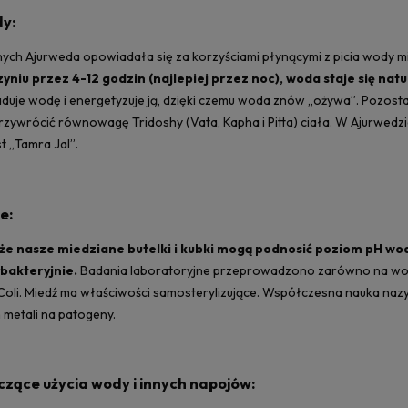
dy:
ych Ajurweda opowiadała się za korzyściami płynącymi z picia wody m
niu przez 4-12 godzin (najlepiej przez noc), woda staje się nat
aduje wodę i energetyzuje ją, dzięki czemu woda znów „ożywa”. Pozos
zywrócić równowagę Tridoshy (Vata, Kapha i Pitta) ciała. W Ajurwedzi
t „Tamra Jal”.
e:
że nasze miedziane butelki i kubki mogą podnosić poziom pH wo
ybakteryjnie.
Badania laboratoryjne przeprowadzono zarówno na wodzie 
E. Coli. Miedź ma właściwości samosterylizujące. Współczesna nauka n
metali na patogeny.
zące użycia wody i innych napojów: