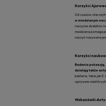
Korzyści Ajurwe
Od czasów starożytn
w miedzianym naczy
naczynie dodatnio ł
miedziana pomaga pr
naczyń nazywana jes
Korzyści naukow
Badania pokazują, 
działają także ant
bakterie, takie jak 
wpływem niektórych 
Wskazówki dotyc