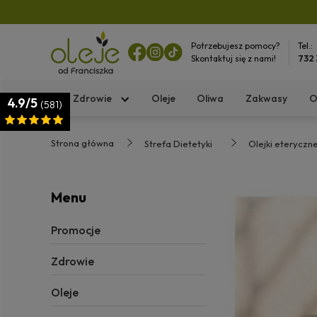
Potrzebujesz pomocy?
Tel.:
Skontaktuj się z nami!
732
Zdrowie
Oleje
Oliwa
Zakwasy
O
4.9/5
(581)
Strona główna
Strefa Dietetyki
Olejki eteryczn
Menu
Promocje
Zdrowie
Oleje