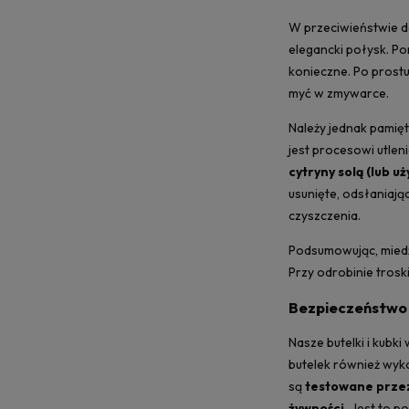
W przeciwieństwie do
elegancki połysk. Po
konieczne. Po prost
myć w zmywarce.
Należy jednak pamię
jest procesowi utlen
cytryny solą (lub u
usunięte, odsłaniają
czyszczenia.
Podsumowując, miedź
Przy odrobinie trosk
Bezpieczeństwo 
Nasze butelki i kubk
butelek również wyko
są
testowane przez
żywności.
Jest to po