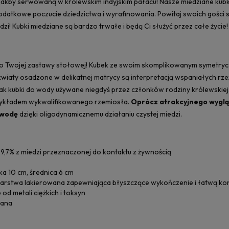
jakby serwowaną w królewskim indyjskim pałacu! Nasze miedziane kubk
odatkowe poczucie dziedzictwa i wyrafinowania. Powitaj swoich gości 
dzi! Kubki miedziane są bardzo trwałe i będą Ci służyć przez całe życie!
do Twojej zastawy stołowej! Kubek ze swoim skomplikowanym symetry
kwiaty osadzone w delikatnej matrycy są interpretacją wspaniałych rz
jak kubki do wody używane niegdyś przez członków rodziny królewskiej.
zykładem wykwalifikowanego rzemiosła.
Oprócz atrakcyjnego wygląd
 wodę
dzięki oligodynamicznemu działaniu czystej miedzi.
,7% z miedzi przeznaczonej do kontaktu z żywnością
a 10 cm, średnica 6 cm
rstwa lakierowana zapewniająca błyszczące wykończenie i łatwą ko
d metali ciężkich i toksyn
iana