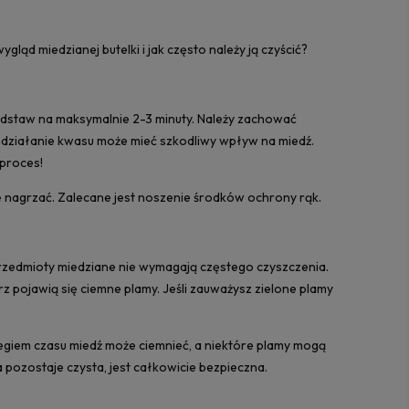
ąd miedzianej butelki i jak często należy ją czyścić?
 odstaw na maksymalnie 2-3 minuty. Należy zachować
 działanie kwasu może mieć szkodliwy wpływ na miedź.
 proces!
 nagrzać. Zalecane jest noszenie środków ochrony rąk.
przedmioty miedziane nie wymagają częstego czyszczenia.
 pojawią się ciemne plamy. Jeśli zauważysz zielone plamy
iegiem czasu miedź może ciemnieć, a niektóre plamy mogą
 pozostaje czysta, jest całkowicie bezpieczna.