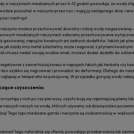
 w naczyniach miedzianych przez 4-12 godzin powoduje, że woda staje
wodzie pozostać w naczyniu przez noc i wypij ją następnego dnia, rano
cia i nastroju!
naczyniu możesz przechowywać dowolny rodzaj wody niegazowanej – 
owych miedzianych naczyniach zalecamy przechowywanie wyłącznie w
gazowanej, napojów kwaśnych ani żadnych dodatków, takich jak plasterki
e jak każdy inny metal szlachetny, może reagować z płynami kwaśnymi (w
eśli chcesz nadać swojej wodzie smak, możesz dodać dodatki do szklanki 
 negatywnie z zawartością kwasu w napojach takich jak herbata czy ka
rdzo szybko się nagrzewać i prowadzić do deformacji. Dlatego do na
najlepiej w temperaturze pokojowej. W przypadku gorącej wody należy 
zące czyszczenia:
korzystają z nich po raz pierwszy, często boją się najmniejszej plamy l
a naszych naczyń na wodę, których używamy od dziesięcioleci pociemnia
ą! Tego typu miedziane garnki i naczynia są codziennością w większośc
zamiast tego naturalnie się utlenia, powodując przebarwienia lub ciemne