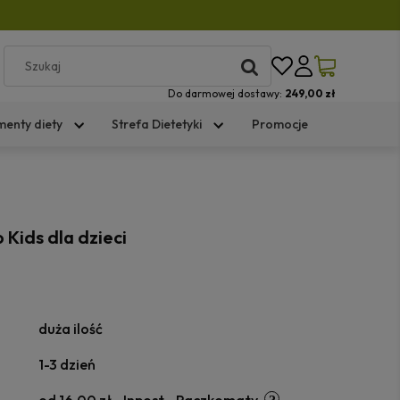
Do darmowej dostawy:
249,00 zł
menty diety
Strefa Dietetyki
Promocje
o Kids dla dzieci
duża ilość
1-3 dzień