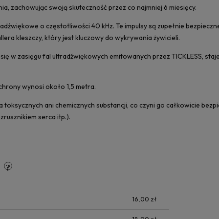
ia, zachowując swoją skuteczność przez co najmniej 6 miesięcy.
radźwiękowe o częstotliwości 40 kHz. Te impulsy są zupełnie bezpieczne
lera kleszczy, który jest kluczowy do wykrywania żywicieli.
 się w zasięgu fal ultradźwiękowych emitowanych przez TICKLESS, staje 
chrony wynosi około 1,5 metra.
 toksycznych ani chemicznych substancji, co czyni go całkowicie bezpie
zrusznikiem serca itp.).
y
16,00 zł