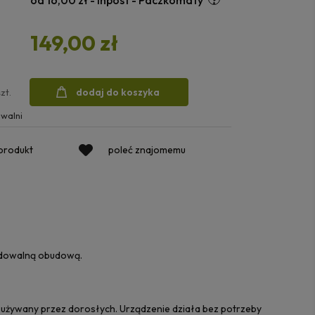
od 16,00 zł
- Inpost - Paczkomaty
149,00 zł
dodaj do koszyka
szt.
walni
 produkt
poleć znajomemu
radowalną obudową.
ż używany przez dorosłych. Urządzenie działa bez potrzeby