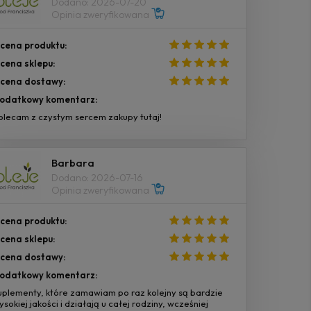
Dodano: 2026-07-20
Opinia zweryfikowana
cena produktu:
cena sklepu:
cena dostawy:
odatkowy komentarz:
olecam z czystym sercem zakupy tutaj!
Barbara
Dodano: 2026-07-16
Opinia zweryfikowana
cena produktu:
cena sklepu:
cena dostawy:
odatkowy komentarz:
uplementy, które zamawiam po raz kolejny są bardzie
ysokiej jakości i działają u całej rodziny, wcześniej