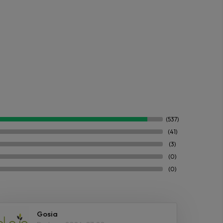
(537)
(41)
(3)
(0)
(0)
Gosia