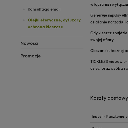
włączania i wyłączan
Konsultacja email
Generuje impulsy ult
Olejki eteryczne, dyfuzory,
działanie narządu Hal
ochrona kleszcze
Gdy kleszcz znajdzie
swojej ofiary.
Nowości
Obszar skutecznej o
Promocje
TICKLESS nie zawiera
dzieci oraz osób z ro
Koszty dostaw
Inpost - Paczkomaty