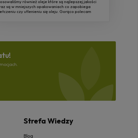
tosowaliśmy również oleje które są najlepszej jakości
raz są w mniejszych opakowaniach co zapobiega
jełczeniu czy utlenieniu się oleju. Gorąco polecam
atu!
omocjach.
Strefa Wiedzy
Blog