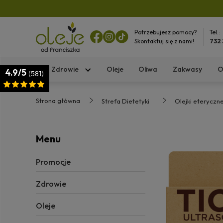
Potrzebujesz pomocy?
Tel.:
Skontaktuj się z nami!
732
Zdrowie
Oleje
Oliwa
Zakwasy
O
4.9/5
(581)
Strona główna
Strefa Dietetyki
Olejki eteryczn
Menu
Promocje
Zdrowie
Oleje