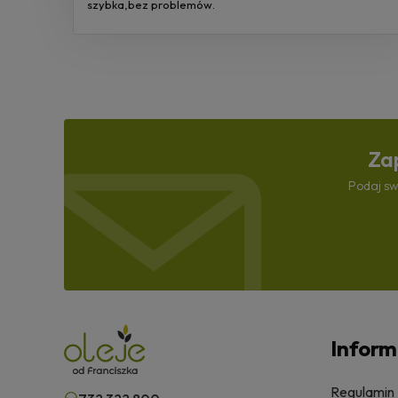
szybka,bez problemów.
Zap
Podaj sw
Inform
Regulamin