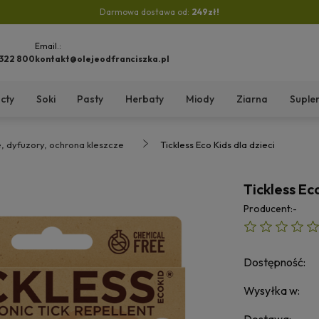
Darmowa dostawa od:
249zł!
Email.:
 322 800
kontakt@olejeodfranciszka.pl
cty
Soki
Pasty
Herbaty
Miody
Ziarna
Suple
e, dyfuzory, ochrona kleszcze
Tickless Eco Kids dla dzieci
Tickless Ec
Producent:
-
Dostępność:
Wysyłka w: