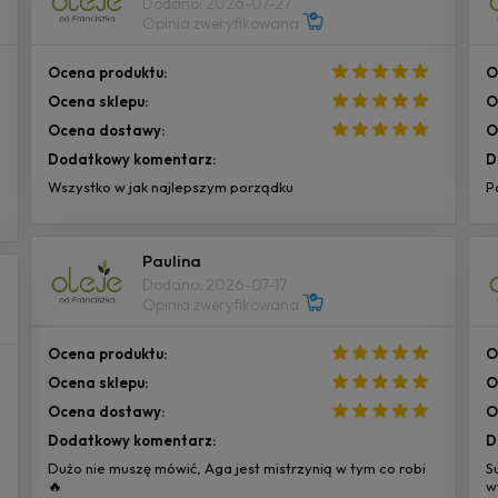
Dodano: 2026-07-27
Opinia zweryfikowana
Ocena produktu:
O
Ocena sklepu:
O
Ocena dostawy:
O
Dodatkowy komentarz:
D
Wszystko w jak najlepszym porządku
P
Paulina
Dodano: 2026-07-17
Opinia zweryfikowana
Ocena produktu:
O
Ocena sklepu:
O
Ocena dostawy:
O
Dodatkowy komentarz:
D
Dużo nie muszę mówić, Aga jest mistrzynią w tym co robi
S
🔥
w