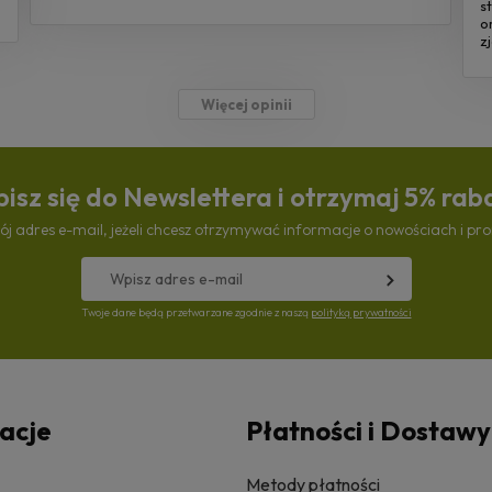
s
o
z
Więcej opinii
isz się do Newslettera i otrzymaj 5% rab
ój adres e-mail, jeżeli chcesz otrzymywać informacje o nowościach i pr
Twoje dane będą przetwarzane zgodnie z naszą
polityką prywatności
acje
Płatności i Dostawy
Metody płatności