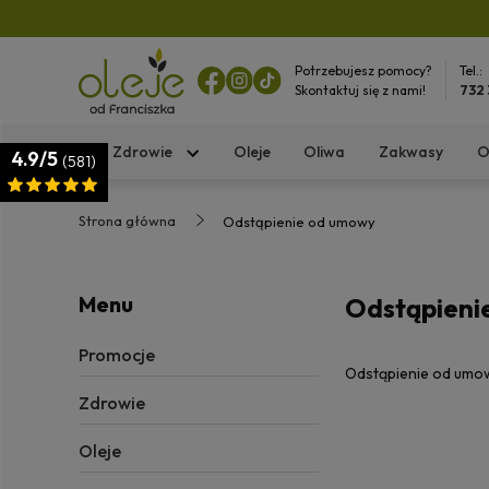
Potrzebujesz pomocy?
Tel.:
Skontaktuj się z nami!
732
Zdrowie
Oleje
Oliwa
Zakwasy
O
4.9/5
(581)
Strona główna
Odstąpienie od umowy
Menu
Odstąpieni
Promocje
Odstąpienie od umo
Zdrowie
Oleje