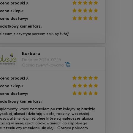
cena produktu:
cena sklepu:
cena dostawy:
odatkowy komentarz:
olecam z czystym sercem zakupy tutaj!
Barbara
Dodano: 2026-07-16
Opinia zweryfikowana
cena produktu:
cena sklepu:
cena dostawy:
odatkowy komentarz:
uplementy, które zamawiam po raz kolejny są bardzie
ysokiej jakości i działają u całej rodziny, wcześniej
tosowaliśmy również oleje które są najlepszej jakości
raz są w mniejszych opakowaniach co zapobiega
jełczeniu czy utlenieniu się oleju. Gorąco polecam