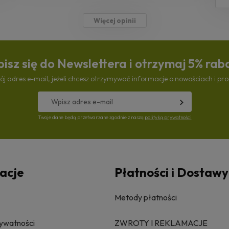
Więcej opinii
isz się do Newslettera i otrzymaj 5% rab
ój adres e-mail, jeżeli chcesz otrzymywać informacje o nowościach i pr
Twoje dane będą przetwarzane zgodnie z naszą
polityką prywatności
acje
Płatności i Dostawy
Metody płatności
rywatności
ZWROTY I REKLAMACJE