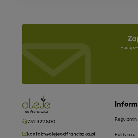
Zap
Podaj sw
Inform
Regulamin
732 322 800
kontakt@olejeodfranciszka.pl
Polityka p