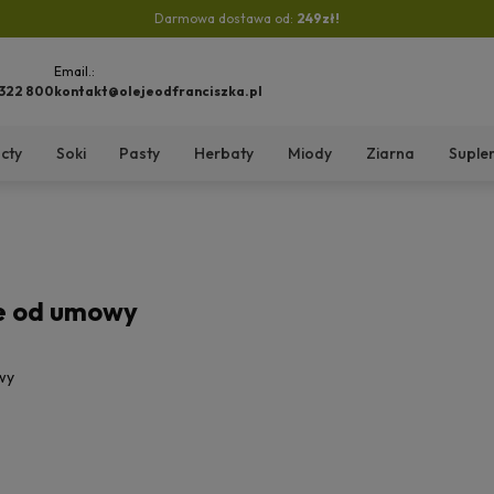
Darmowa dostawa od:
249zł!
Email.:
 322 800
kontakt@olejeodfranciszka.pl
cty
Soki
Pasty
Herbaty
Miody
Ziarna
Suple
e od umowy
wy