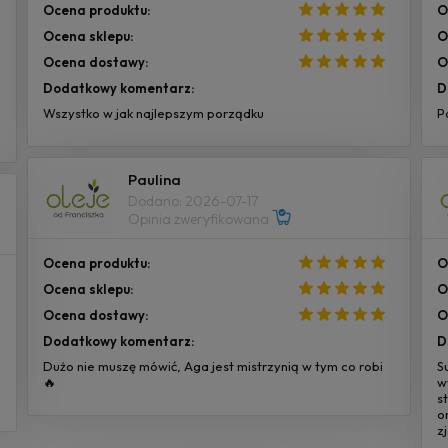
Ocena produktu:
O
Ocena sklepu:
O
Ocena dostawy:
O
Dodatkowy komentarz:
D
Wszystko w jak najlepszym porządku
P
Paulina
Dodano: 2026-07-17
Opinia zweryfikowana
Ocena produktu:
O
Ocena sklepu:
O
Ocena dostawy:
O
Dodatkowy komentarz:
D
Dużo nie muszę mówić, Aga jest mistrzynią w tym co robi
S
🔥
w
s
o
z