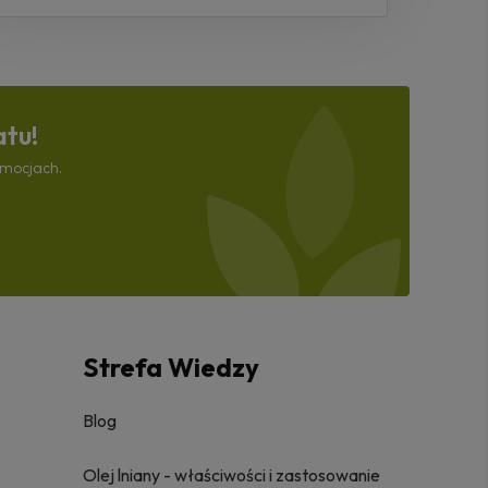
atu!
omocjach.
Strefa Wiedzy
Blog
Olej lniany - właściwości i zastosowanie