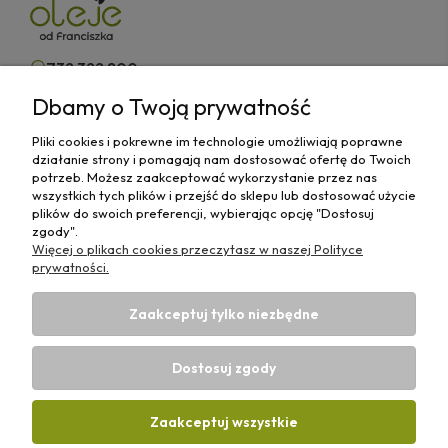
732 322 800
Dbamy o Twoją prywatność
kontakt@olejeodfranciszka.pl
Pliki cookies i pokrewne im technologie umożliwiają poprawne
Sklep stacjonarny
działanie strony i pomagają nam dostosować ofertę do Twoich
63-400 Ostrów Wielkopolski,
potrzeb. Możesz zaakceptować wykorzystanie przez nas
ul.Różana 29/1
wszystkich tych plików i przejść do sklepu lub dostosować użycie
plików do swoich preferencji, wybierając opcję "Dostosuj
zgody".
Więcej o plikach cookies przeczytasz w naszej Polityce
prywatności.
Informacje
Zaakceptuj tylko niezbędne
Płatności i Dostawy
Dostosuj zgody
Strefa Wiedzy
Zaakceptuj wszystkie