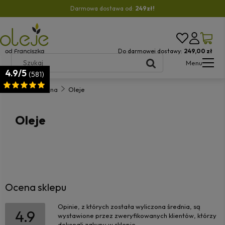
Darmowa dostawa od:
249zł!
Do darmowej dostawy:
249,00 zł
Menu
4.9/5
(581)
Strona główna
Oleje
Oleje
Ocena sklepu
Opinie, z których została wyliczona średnia, są
4.9
wystawione przez zweryfikowanych klientów, którzy
dokonali zakupu w sklepie.