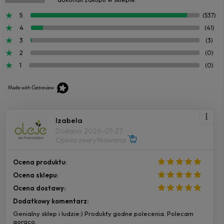
5
(537)
4
(41)
3
(3)
2
(0)
1
(0)
Izabela
Dodano: 2026-07-27
Opinia zweryfikowana
Ocena produktu:
Ocena sklepu:
Ocena dostawy:
Dodatkowy komentarz:
Genialny sklep i ludzie:) Produkty godne polecenia. Polecam
gorąco.