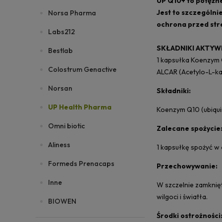
UP Q10+ to potężne
Jest to szczególni
Norsa Pharma
ochrona przed str
Labs212
SKŁADNIKI AKTYW
Bestlab
1 kapsułka Koenzym
Colostrum Genactive
ALCAR (Acetylo-L-ka
Norsan
Składniki:
UP Health Pharma
Koenzym Q10 (ubiqui
Omni biotic
Zalecane spożycie
Aliness
1 kapsułkę spożyć w 
Formeds Prenacaps
Przechowywanie:
Inne
W szczelnie zamknię
wilgoci i światła.
BIOWEN
Środki ostrożności