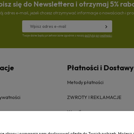
isz się do Newslettera i otrzymaj 5% rab
ój adres e-mail, jeżeli chcesz otrzymywać informacje o nowościach i pr
Twoje dane będą przetwarzane zgodnie z naszą
polityką prywatności
acje
Płatności i Dostawy
Metody płatności
rywatności
ZWROTY I REKLAMACJE
Wysyłka
anie strony i pomagają nam dostosować ofertę do Twoich potrzeb. Możesz 