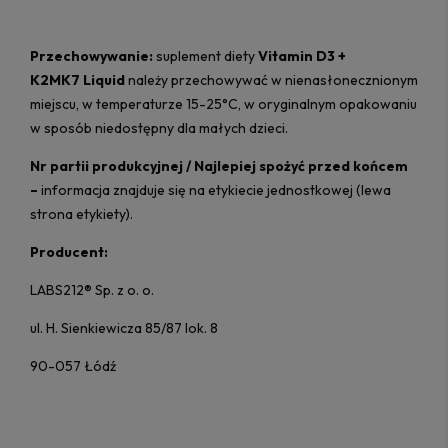
Przechowywanie:
suplement diety
Vitamin D3 +
K2MK7
Liquid
należy przechowywać w nienasłonecznionym
miejscu, w temperaturze 15-25°C, w oryginalnym opakowaniu
w sposób niedostępny dla małych dzieci.
Nr partii produkcyjnej /
Najlepiej spożyć przed końcem
–
informacja znajduje się na etykiecie jednostkowej (lewa
strona etykiety).
Producent:
LABS212® Sp. z o. o.
ul. H. Sienkiewicza 85/87 lok. 8
90-057 Łódź