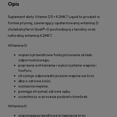
Opis
Suplement diety Vitamin D3 + K2MK7 Liquid to produkt w
formie płynnej, zawierający opatentowaną witaminę D
cholekalcyferol Quali®-D pochodzącą z lanoliny oraz
naturalną witaminę K2MK7.
Witamina D:
wspiera prawidłowe funkcjonowanie układu
odpornościowego,
poprawia wchłanianie i wykorzystanie wapnia i
fosforu,
utrzymuje odpowiedni poziom wapnia we krwi,
dba o zdrowe kości,
wzmacnia mięśnie,
pomaga utrzymać zdrowe zęby,
uczestniczy w procesie podziału komórek.
Witamina K:
wspomaga prawidłowe krzepnięcie krwi,