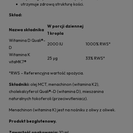
utrzymuje zdrową strukturę kości.
Skład:
W porcji dziennej
Nazwa składnika
1 kropla
Witamina D Quali®-
2000 IU
1000% RWS*
D
Witamina K
25 µg
33% RWS*
vitaMK7®
*RWS – Referencyjna wartość spożycia.
Składniki:
olej MCT, menachinon (witamina K2),
cholekalcyferol Quali®-D (witamina D), mieszanina
naturalnych tokoferoli (przeciwutleniacz).
Menachinon (witamina K) jest na nośniku z oliwy z oliwek.
Produkt bezglutenowy.
Zawartość opakowania:
10 ml.