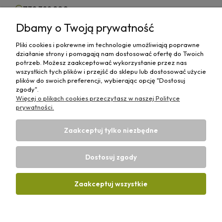
732 322 800
Dbamy o Twoją prywatność
kontakt@olejeodfranciszka.pl
Pliki cookies i pokrewne im technologie umożliwiają poprawne
Sklep stacjonarny
działanie strony i pomagają nam dostosować ofertę do Twoich
63-400 Ostrów Wielkopolski,
potrzeb. Możesz zaakceptować wykorzystanie przez nas
ul.Różana 29/1
wszystkich tych plików i przejść do sklepu lub dostosować użycie
plików do swoich preferencji, wybierając opcję "Dostosuj
zgody".
Więcej o plikach cookies przeczytasz w naszej Polityce
prywatności.
Informacje
Zaakceptuj tylko niezbędne
Płatności i Dostawy
Dostosuj zgody
Strefa Wiedzy
Zaakceptuj wszystkie
Projekt i wykonanie:
Ecommercy.pl
Pokaż pełną wersję strony