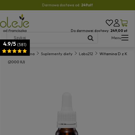
Darmowa dostawa od:
249zł!
Do darmowej dostawy:
249,00 zł
Menu
4.9/5
(581)
Strona główna
Suplementy diety
Labs212
Witamina D z K
(2000 IU)