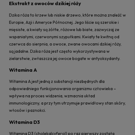
Ekstrakt z owoców dzikiej róży
Dzika róża to krzew lub niskie drzewo, które można znaleźć w
Europie, Azji i Ameryce Północnej. Jego liście są szerokie i
mięsiste, a kwiaty są żółte, różowe lub białe, zazwyczaj ze
wspaniałymi, czerwonymi szypułkami. Kwiaty te kwitną od
czerwca do sierpnia, a owoce, zwane owocami dzikiej róży,
są jadalne. Dzika róża jest często wykorzystywana w
zielarstwie, zwłaszcza jej owoce bogate w antyoksydanty.
Witamina A
Witamina A jest jedną z substancji niezbędnych dla
odpowiedniego funkcjonowania organizmu człowieka –
wpływa na proces widzenia, wzmacnia układ
immunologiczny, a przy tym utrzymuje prawidłowy stan skóry,
włosów i paznokci.
Witamina D3
Witamina D3 (cholekalcyferol) po raz pierwszy została