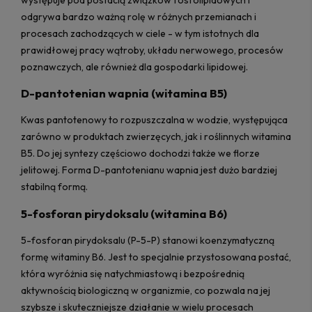
odgrywa bardzo ważną rolę w różnych przemianach i
procesach zachodzących w ciele - w tym istotnych dla
prawidłowej pracy wątroby, układu nerwowego, procesów
poznawczych, ale również dla gospodarki lipidowej.
D-pantotenian wapnia (witamina B5)
Kwas pantotenowy to rozpuszczalna w wodzie, występująca
zarówno w produktach zwierzęcych, jak i roślinnych witamina
B5. Do jej syntezy częściowo dochodzi także we florze
jelitowej. Forma D-pantotenianu wapnia jest dużo bardziej
stabilną formą.
5-fosforan pirydoksalu (witamina B6)
5-fosforan pirydoksalu (P-5-P) stanowi koenzymatyczną
formę witaminy B6. Jest to specjalnie przystosowana postać,
która wyróżnia się natychmiastową i bezpośrednią
aktywnością biologiczną w organizmie, co pozwala na jej
szybsze i skuteczniejsze działanie w wielu procesach