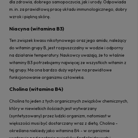
dla zdrowia, dobrego samopoczucia, jak i urody. Odpowiada
m. in. za prawidłową pracę układu immunologicznego, dobry
wzrok i piękną skórę.
Niacyna (witamina B3)
Ten związek kwasu nikotynowego oraz jego amidu, należący
do witamin grupy B, jest rozpuszczalny w wodzie i odporny
na działanie temperatury. Naukowcy uważają, że to właśnie
witaminy B3 potrzebujemy najwięcej ze wszystkich witamin z
tej grupy. Ma ona bardzo duży wpływ na prawidłowe
funkcjonowanie organizmu człowieka.
Cholina (witamina B4)
Cholina to jeden z tych organicznych związków chemicznych,
który w niewielkich ilościach jest wytwarzany
(syntetyzowany) przez ludzki organizm, natomiast w
większości musi być dostarczany wraz z dietą. Cholina -
określana niekiedy jako witamina B4 - w organizmie
występuje pod postacią związków fosfolipidowych i