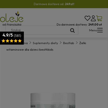
Darmowa dostawa od:
249zł!
Do darmowej dostawy:
249,00 zł
Menu
4.9/5
(581)
Strona główna
Suplementy diety
Bestlab
Żelki
witaminowe dla dzieci best4kids