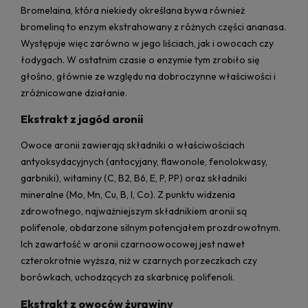
Bromelaina, która niekiedy określana bywa również
bromeliną to enzym ekstrahowany z różnych części ananasa.
Występuje więc zarówno w jego liściach, jak i owocach czy
łodygach. W ostatnim czasie o enzymie tym zrobiło się
głośno, głównie ze względu na dobroczynne właściwości i
zróżnicowane działanie.
Ekstrakt z jagód aronii
Owoce aronii zawierają składniki o właściwościach
antyoksydacyjnych (antocyjany, flawonole, fenolokwasy,
garbniki), witaminy (C, B2, B6, E, P, PP) oraz składniki
mineralne (Mo, Mn, Cu, B, I, Co). Z punktu widzenia
zdrowotnego, najważniejszym składnikiem aronii są
polifenole, obdarzone silnym potencjałem prozdrowotnym.
Ich zawartość w aronii czarnoowocowej jest nawet
czterokrotnie wyższa, niż w czarnych porzeczkach czy
borówkach, uchodzących za skarbnicę polifenoli.
Ekstrakt z owoców żurawiny