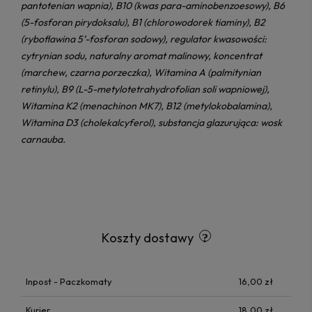
pantotenian wapnia), B10 (kwas para-aminobenzoesowy), B6
(5-fosforan pirydoksalu), B1 (chlorowodorek tiaminy), B2
(ryboflawina 5’-fosforan sodowy), regulator kwasowości:
cytrynian sodu, naturalny aromat malinowy, koncentrat
(marchew, czarna porzeczka), Witamina A (palmitynian
retinylu), B9 (L-5-metylotetrahydrofolian soli wapniowej),
Witamina K2 (menachinon MK7), B12 (metylokobalamina),
Witamina D3 (cholekalcyferol), substancja glazurująca: wosk
carnauba.
Koszty dostawy
Inpost - Paczkomaty
16,00 zł
Kurier
18,00 zł