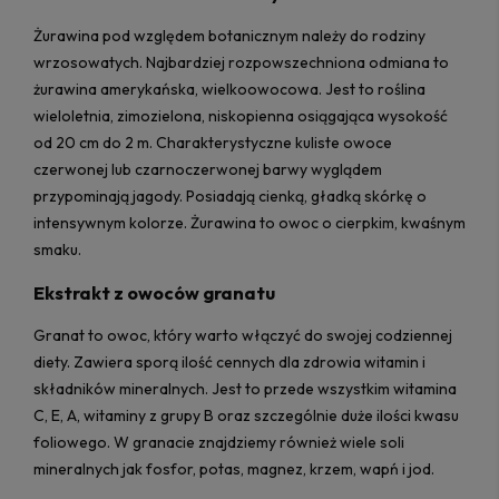
Żurawina pod względem botanicznym należy do rodziny
wrzosowatych. Najbardziej rozpowszechniona odmiana to
żurawina amerykańska, wielkoowocowa. Jest to roślina
wieloletnia, zimozielona, niskopienna osiągająca wysokość
od 20 cm do 2 m. Charakterystyczne kuliste owoce
czerwonej lub czarnoczerwonej barwy wyglądem
przypominają jagody. Posiadają cienką, gładką skórkę o
intensywnym kolorze. Żurawina to owoc o cierpkim, kwaśnym
smaku.
Ekstrakt z owoców granatu
Granat to owoc, który warto włączyć do swojej codziennej
diety. Zawiera sporą ilość cennych dla zdrowia witamin i
składników mineralnych. Jest to przede wszystkim witamina
C, E, A, witaminy z grupy B oraz szczególnie duże ilości kwasu
foliowego. W granacie znajdziemy również wiele soli
mineralnych jak fosfor, potas, magnez, krzem, wapń i jod.