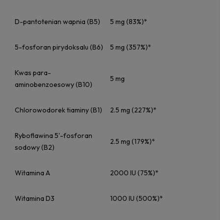
D-pantotenian wapnia (B5)
5 mg (83%)*
5-fosforan pirydoksalu (B6)
5 mg (357%)*
Kwas para-
5 mg
aminobenzoesowy (B10)
Chlorowodorek tiaminy (B1)
2.5 mg (227%)*
Ryboflawina 5'-fosforan
2.5 mg (179%)*
sodowy (B2)
Witamina A
2000 IU (75%)*
Witamina D3
1000 IU (500%)*