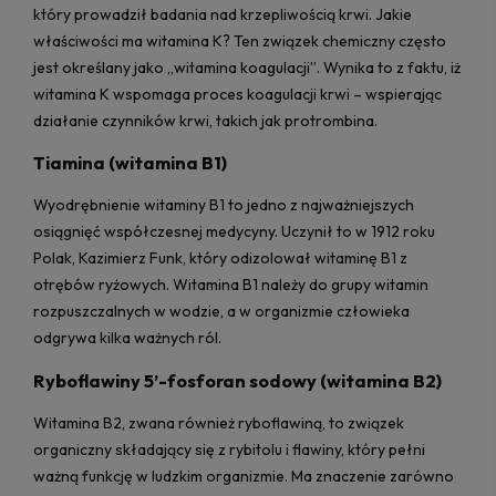
który prowadził badania nad krzepliwością krwi. Jakie
właściwości ma witamina K? Ten związek chemiczny często
jest określany jako „witamina koagulacji”. Wynika to z faktu, iż
witamina K wspomaga proces koagulacji krwi – wspierając
działanie czynników krwi, takich jak protrombina.
Tiamina (witamina B1)
Wyodrębnienie witaminy B1 to jedno z najważniejszych
osiągnięć współczesnej medycyny. Uczynił to w 1912 roku
Polak, Kazimierz Funk, który odizolował witaminę B1 z
otrębów ryżowych. Witamina B1 należy do grupy witamin
rozpuszczalnych w wodzie, a w organizmie człowieka
odgrywa kilka ważnych ról.
Ryboflawiny 5’-fosforan sodowy (witamina B2)
Witamina B2, zwana również ryboflawiną, to związek
organiczny składający się z rybitolu i flawiny, który pełni
ważną funkcję w ludzkim organizmie. Ma znaczenie zarówno