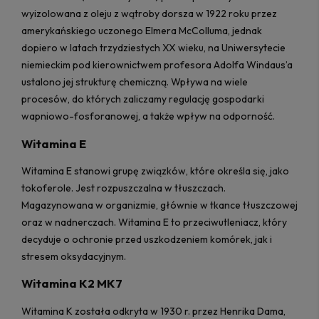
wyizolowana z oleju z wątroby dorsza w 1922 roku przez
amerykańskiego uczonego Elmera McColluma, jednak
dopiero w latach trzydziestych XX wieku, na Uniwersytecie
niemieckim pod kierownictwem profesora Adolfa Windaus’a
ustalono jej strukturę chemiczną. Wpływa na wiele
procesów, do których zaliczamy regulację gospodarki
wapniowo-fosforanowej, a także wpływ na odporność.
Witamina E
Witamina E stanowi grupę związków, które określa się, jako
tokoferole. Jest rozpuszczalna w tłuszczach.
Magazynowana w organizmie, głównie w tkance tłuszczowej
oraz w nadnerczach. Witamina E to przeciwutleniacz, który
decyduje o ochronie przed uszkodzeniem komórek, jak i
stresem oksydacyjnym.
Witamina K2 MK7
Witamina K została odkryta w 1930 r. przez Henrika Dama,