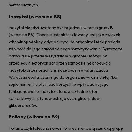
metabolicznych.
Inozytol (witamina B8)
Inozytol niegdyś uważany był za jedną z witamin grupy B
(witamina B8). Obecnie jednak traktowany jest jako związek
witaminopodobny, gdyż odkryto, że organizm ludzki posiada
zdolność do jego samodzielnego syntetyzowania. Synteza ta
odbywa się przede wszystkim w wątrobie i mózgu. W
przebiegu niektórych schorzeń samodzielna produkcja
inozytolu przez organizm może być niewystarczająca.
Wówczas dostarczanie go do organizmu wraz z dietą i/lub
suplementami diety może korzystnie wpływać na jego
funkcjonowanie. Inozytol stanowi składnik błon
komórkowych, płynów ustrojowych, glikolipidów i
glikoproteidów.
Foliany (witamina B9)
Foliany, czyli folacyna i kwas foliowy stanowią szeroką grupę