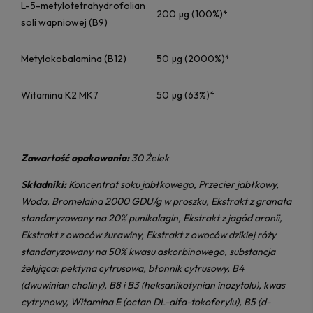
L-5-metylotetrahydrofolian
200 µg (100%)*
soli wapniowej (B9)
Metylokobalamina (B12)
50 µg (2000%)*
Witamina K2 MK7
50 µg (63%)*
Zawartość opakowania:
30 Żelek
Składniki:
Koncentrat soku jabłkowego, Przecier jabłkowy,
Woda, Bromelaina 2000 GDU/g w proszku, Ekstrakt z granata
standaryzowany na 20% punikalagin, Ekstrakt z jagód aronii,
Ekstrakt z owoców żurawiny, Ekstrakt z owoców dzikiej róży
standaryzowany na 50% kwasu askorbinowego, substancja
żelująca: pektyna cytrusowa, błonnik cytrusowy, B4
(dwuwinian choliny), B8 i B3 (heksanikotynian inozytolu), kwas
cytrynowy, Witamina E (octan DL-alfa-tokoferylu), B5 (d-