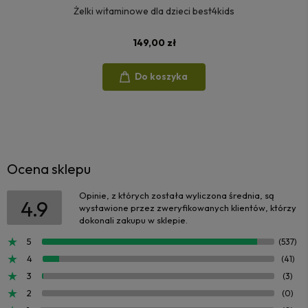
Żelki witaminowe dla dzieci best4kids
149,00 zł
Do koszyka
Ocena sklepu
Opinie, z których została wyliczona średnia, są
4.9
wystawione przez zweryfikowanych klientów, którzy
dokonali zakupu w sklepie.
5
(537)
4
(41)
3
(3)
2
(0)