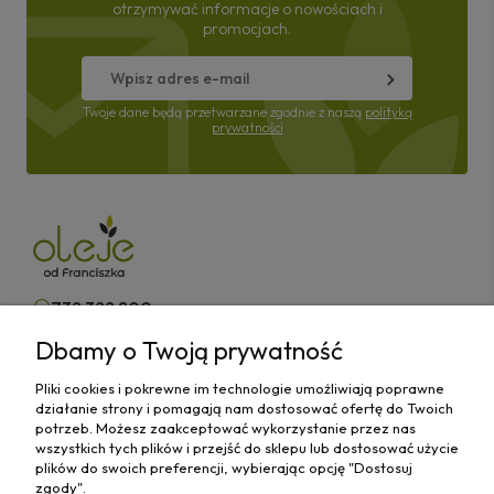
otrzymywać informacje o nowościach i
promocjach.
Twoje dane będą przetwarzane zgodnie z naszą
polityką
prywatności
732 322 800
Dbamy o Twoją prywatność
kontakt@olejeodfranciszka.pl
Pliki cookies i pokrewne im technologie umożliwiają poprawne
Sklep stacjonarny
działanie strony i pomagają nam dostosować ofertę do Twoich
63-400 Ostrów Wielkopolski,
potrzeb. Możesz zaakceptować wykorzystanie przez nas
ul.Różana 29/1
wszystkich tych plików i przejść do sklepu lub dostosować użycie
plików do swoich preferencji, wybierając opcję "Dostosuj
zgody".