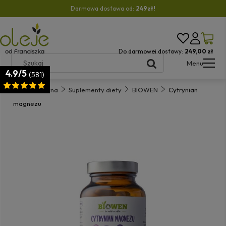
Darmowa dostawa od:
249zł!
Do darmowej dostawy:
249,00 zł
Menu
4.9/5
(581)
Strona główna
Suplementy diety
BIOWEN
Cytrynian
magnezu