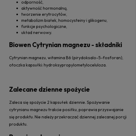
odporność,
aktywność hormonalną,
tworzenie erytrocytów,
metabolizm białek, homocysteiny i glikogenu,
funkcje psychologiczne,
układ nerwowy.
Biowen Cytrynian magnezu - składniki
Cytrynian magnezu, witamina B6 (pirydoksalo-5-fosforan),
otoczka kapsułki: hydroksypropylometyloceluloza.
Zalecane dzienne spożycie
Zaleca się spożycie 2 kapsułek dziennie. Spożywanie
cytrynianu magnezu trakcie posiłku, poprawia przyswajanie
się produktu. Nie należy przekraczać dziennej zalecanej porcji
produktu.