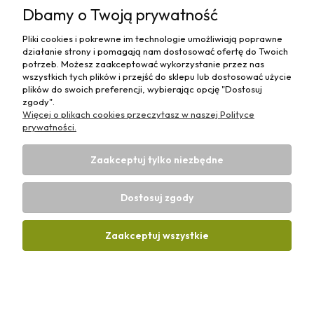
Dbamy o Twoją prywatność
kontakt@olejeodfranciszka.pl
Pliki cookies i pokrewne im technologie umożliwiają poprawne
Sklep stacjonarny
działanie strony i pomagają nam dostosować ofertę do Twoich
63-400 Ostrów Wielkopolski,
potrzeb. Możesz zaakceptować wykorzystanie przez nas
ul.Różana 29/1
wszystkich tych plików i przejść do sklepu lub dostosować użycie
plików do swoich preferencji, wybierając opcję "Dostosuj
zgody".
Więcej o plikach cookies przeczytasz w naszej Polityce
prywatności.
Informacje
Zaakceptuj tylko niezbędne
Płatności i Dostawy
Dostosuj zgody
Strefa Wiedzy
Zaakceptuj wszystkie
Projekt i wykonanie:
Ecommercy.pl
Pokaż pełną wersję strony
Sklep internetowy Shoplo.pl
, powered by
Shoper
.