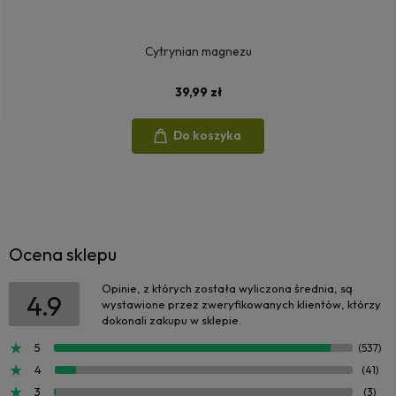
Cytrynian magnezu
39,99 zł
Do koszyka
Ocena sklepu
Opinie, z których została wyliczona średnia, są
4.9
wystawione przez zweryfikowanych klientów, którzy
dokonali zakupu w sklepie.
5
(537)
4
(41)
3
(3)