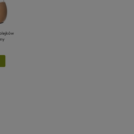
 olejków
dny