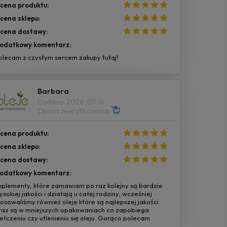
cena produktu:
cena sklepu:
cena dostawy:
odatkowy komentarz:
olecam z czystym sercem zakupy tutaj!
Barbara
Dodano: 2026-07-16
Opinia zweryfikowana
cena produktu:
cena sklepu:
cena dostawy:
odatkowy komentarz:
uplementy, które zamawiam po raz kolejny są bardzie
ysokiej jakości i działają u całej rodziny, wcześniej
tosowaliśmy również oleje które są najlepszej jakości
raz są w mniejszych opakowaniach co zapobiega
jełczeniu czy utlenieniu się oleju. Gorąco polecam