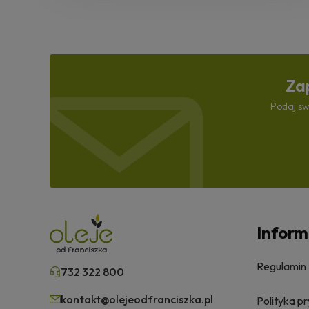
Zap
Podaj sw
Inform
Regulamin
732 322 800
kontakt@olejeodfranciszka.pl
Polityka p