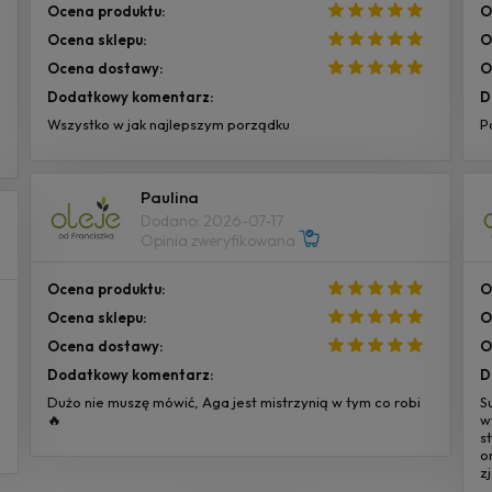
Ocena produktu:
O
Ocena sklepu:
O
Ocena dostawy:
O
Dodatkowy komentarz:
D
Wszystko w jak najlepszym porządku
P
Paulina
Dodano: 2026-07-17
Opinia zweryfikowana
Ocena produktu:
O
Ocena sklepu:
O
Ocena dostawy:
O
Dodatkowy komentarz:
D
Dużo nie muszę mówić, Aga jest mistrzynią w tym co robi
S
🔥
w
s
o
z