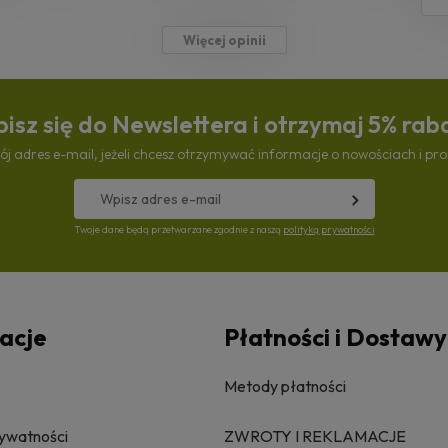
Więcej opinii
isz się do Newslettera i otrzymaj 5% rab
ój adres e-mail, jeżeli chcesz otrzymywać informacje o nowościach i pr
Twoje dane będą przetwarzane zgodnie z naszą
polityką prywatności
acje
Płatności i Dostawy
Metody płatności
rywatności
ZWROTY I REKLAMACJE