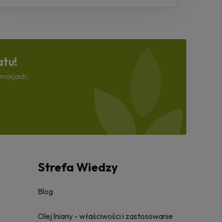
atu!
omocjach.
Strefa Wiedzy
Blog
Olej lniany - właściwości i zastosowanie