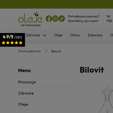
Potrzebujesz pomocy?
Tel.:
Skontaktuj się z nami!
732
Zdrowie
Oleje
Oliwa
Zakwasy
O
4.9/5
(581)
Strona główna
Bilovit
Bilovit
Menu
Promocje
Zdrowie
Oleje