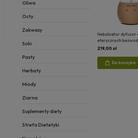
Oliwa
Octy
Zakwasy
Nebulizator dyfuzor
eterycznych bezwo
Soki
219,00 zł
Pasty
Do koszyka
Herbaty
Miody
Ziarna
Suplementy diety
Strefa Dietetyki