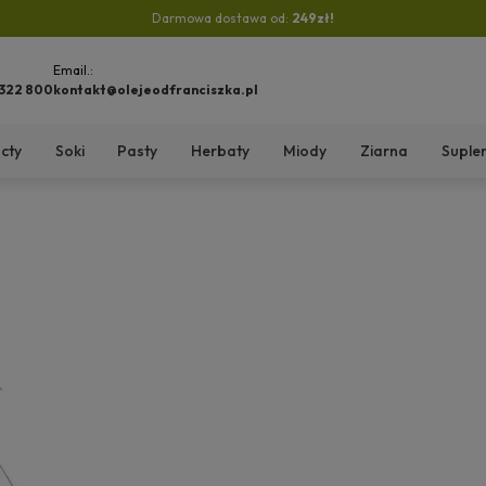
Darmowa dostawa od:
249zł!
Email.:
 322 800
kontakt@olejeodfranciszka.pl
cty
Soki
Pasty
Herbaty
Miody
Ziarna
Suple