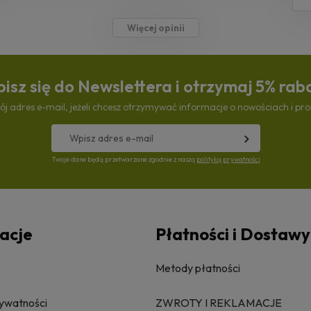
Więcej opinii
isz się do Newslettera i otrzymaj 5% rab
ój adres e-mail, jeżeli chcesz otrzymywać informacje o nowościach i pr
Twoje dane będą przetwarzane zgodnie z naszą
polityką prywatności
acje
Płatności i Dostawy
Metody płatności
rywatności
ZWROTY I REKLAMACJE