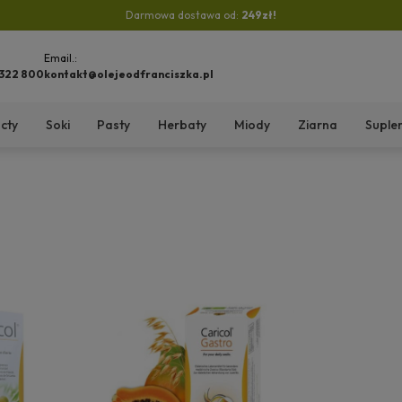
Darmowa dostawa od:
249zł!
Email.:
 322 800
kontakt@olejeodfranciszka.pl
cty
Soki
Pasty
Herbaty
Miody
Ziarna
Suple