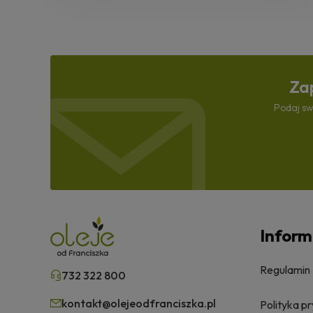
Zap
Podaj sw
Inform
Regulamin
732 322 800
kontakt@olejeodfranciszka.pl
Polityka p