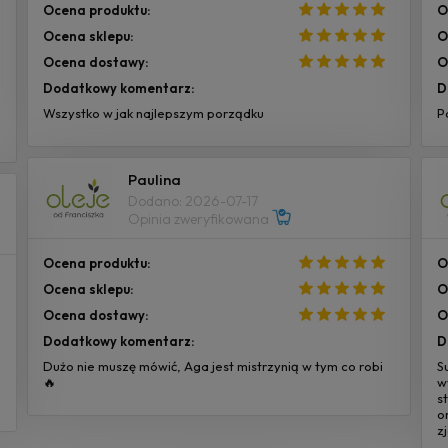
Ocena produktu:
O
Ocena sklepu:
O
Ocena dostawy:
O
Dodatkowy komentarz:
D
Wszystko w jak najlepszym porządku
P
Paulina
Dodano: 2026-07-17
Opinia zweryfikowana
Ocena produktu:
O
Ocena sklepu:
O
Ocena dostawy:
O
Dodatkowy komentarz:
D
Dużo nie muszę mówić, Aga jest mistrzynią w tym co robi
S
🔥
w
s
o
z