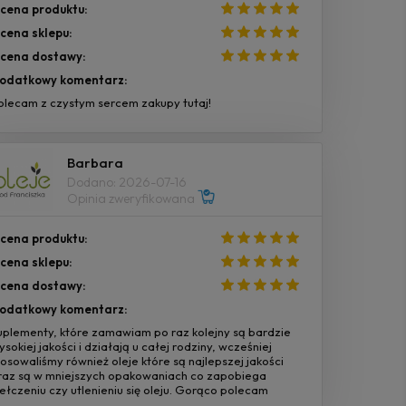
cena produktu:
cena sklepu:
cena dostawy:
odatkowy komentarz:
olecam z czystym sercem zakupy tutaj!
Barbara
Dodano: 2026-07-16
Opinia zweryfikowana
cena produktu:
cena sklepu:
cena dostawy:
odatkowy komentarz:
uplementy, które zamawiam po raz kolejny są bardzie
ysokiej jakości i działają u całej rodziny, wcześniej
tosowaliśmy również oleje które są najlepszej jakości
raz są w mniejszych opakowaniach co zapobiega
jełczeniu czy utlenieniu się oleju. Gorąco polecam