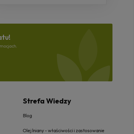
atu!
omocjach.
Strefa Wiedzy
Blog
Olej lniany - właściwości i zastosowanie