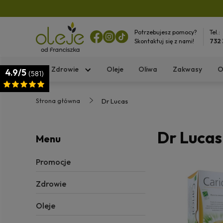
Potrzebujesz pomocy?
Tel.:
Skontaktuj się z nami!
732
Zdrowie
Oleje
Oliwa
Zakwasy
O
4.9/5
(581)
Strona główna
Dr Lucas
Dr Lucas
Menu
Promocje
Zdrowie
Oleje