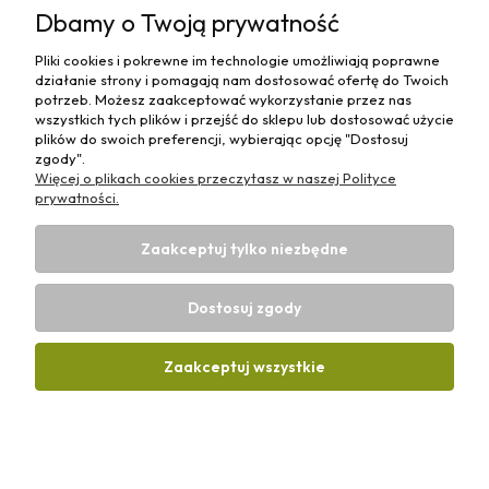
Dbamy o Twoją prywatność
kontakt@olejeodfranciszka.pl
Pliki cookies i pokrewne im technologie umożliwiają poprawne
Sklep stacjonarny
działanie strony i pomagają nam dostosować ofertę do Twoich
63-400 Ostrów Wielkopolski,
potrzeb. Możesz zaakceptować wykorzystanie przez nas
ul.Różana 29/1
wszystkich tych plików i przejść do sklepu lub dostosować użycie
plików do swoich preferencji, wybierając opcję "Dostosuj
zgody".
Więcej o plikach cookies przeczytasz w naszej Polityce
prywatności.
Informacje
Zaakceptuj tylko niezbędne
Płatności i Dostawy
Dostosuj zgody
Strefa Wiedzy
Zaakceptuj wszystkie
Projekt i wykonanie:
Ecommercy.pl
Pokaż pełną wersję strony
Sklep internetowy Shoplo.pl
, powered by
Shoper
.