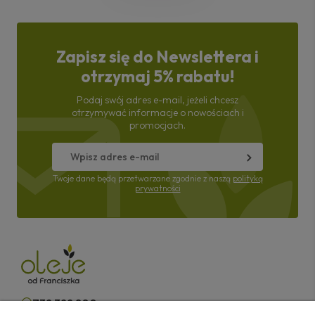
Zapisz się do Newslettera i
otrzymaj 5% rabatu!
Podaj swój adres e-mail, jeżeli chcesz
otrzymywać informacje o nowościach i
promocjach.
Twoje dane będą przetwarzane zgodnie z naszą
polityką
prywatności
732 322 800