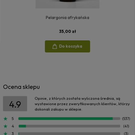
Pelargonia afrykańska
35,00 zł
Do koszyka
Ocena sklepu
Opinie, z których została wyliczona średnia, są
4.9
wystawione przez zweryfikowanych klientów, którzy
dokonali zakupu w sklepie.
5
(537)
4
(41)
3
(3)